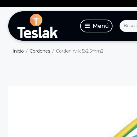
Inicio
Cordones
Cordon rv-k 5x2.5mm2