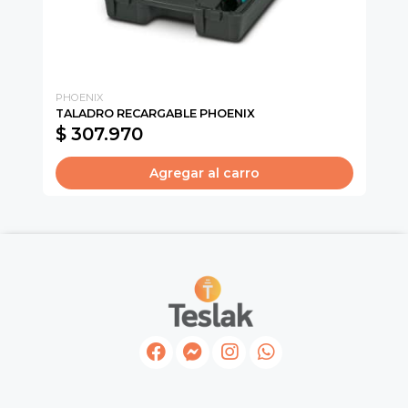
PHOENIX
EQ
TALADRO RECARGABLE PHOENIX
BA
$ 307.970
$
Agregar al carro