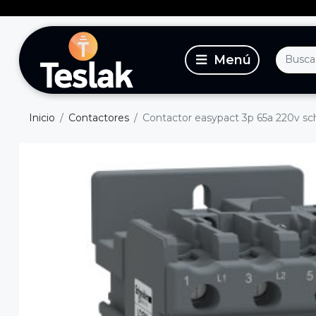
Inicio
Contactores
Contactor easypact 3p 65a 220v sc