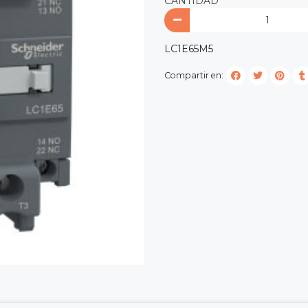
CANTIDAD
LC1E65M5
Compartir en: