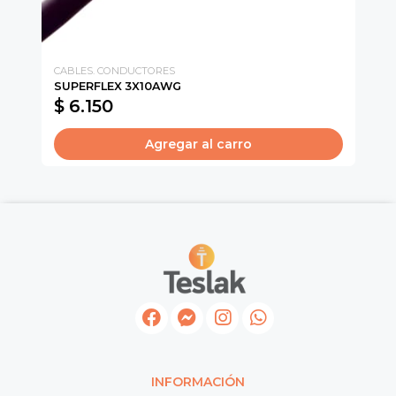
CABLES. CONDUCTORES
CA
SUPERFLEX 3X10AWG
CA
$ 6.150
$
Agregar al carro
INFORMACIÓN