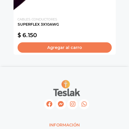
CABLES. CONDUCTORES
CH
SUPERFLEX 3X10AWG
IN
$ 6.150
$
Agregar al carro
INFORMACIÓN