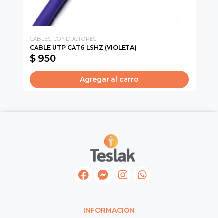
CABLES. CONDUCTORES
CA
CABLE UTP CAT6 LSHZ (VIOLETA)
CO
$ 950
$
Agregar al carro
INFORMACIÓN