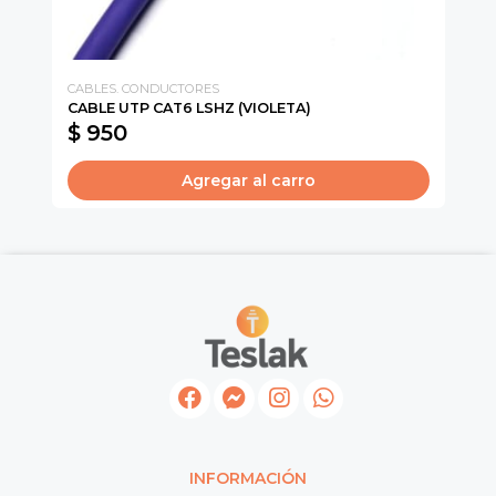
CABLES. CONDUCTORES
CA
CABLE UTP CAT6 LSHZ (VIOLETA)
CO
$ 950
$
Agregar al carro
INFORMACIÓN